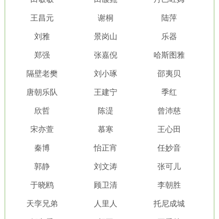
王昌元
谢桐
陆萍
刘雅
景岗山
乐器
郑强
张嘉倪
哈斯图雅
隔壁老樊
刘小琢
邵夷贝
唐朝乐队
王建宁
季红
欣哲
陈湜
曾沛慈
宋亦萱
慕寒
王心田
秦博
怡正宵
任妙音
郭静
刘文涛
张可儿
于晓鸥
顾卫清
李朝胜
天孪兄弟
人里人
托尼成城