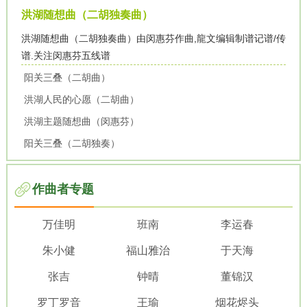
洪湖随想曲（二胡独奏曲）
洪湖随想曲（二胡独奏曲）由闵惠芬作曲,龍文编辑制谱记谱/传
谱.关注闵惠芬五线谱
阳关三叠（二胡曲）
洪湖人民的心愿（二胡曲）
洪湖主题随想曲（闵惠芬）
阳关三叠（二胡独奏）
作曲者专题
万佳明
班南
李运春
朱小健
福山雅治
于天海
张吉
钟晴
董锦汉
罗丁罗音
王瑜
烟花烬头