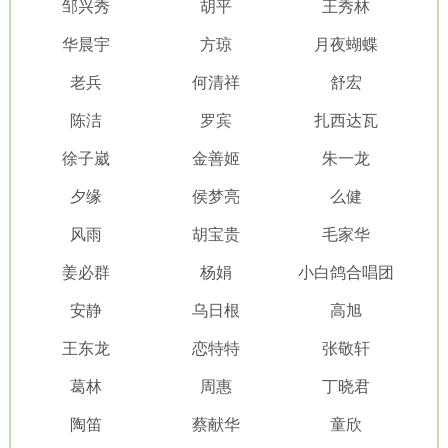
邹兴秀
胡平
王秀林
华晨宇
方琼
月夜蝴蝶
老兵
何清祥
舒宏
陈洁
罗宾
扎西达瓦
徐子崴
金善姬
朱一龙
夕缘
侯梦亮
么健
风雨
胡宝贵
毛家华
姜必群
杨娟
小白鸽合唱团
安静
乌日根
高旭
王东龙
恋特特
张敬轩
葛林
周惠
丁晓君
陶笛
蔡献华
童欣