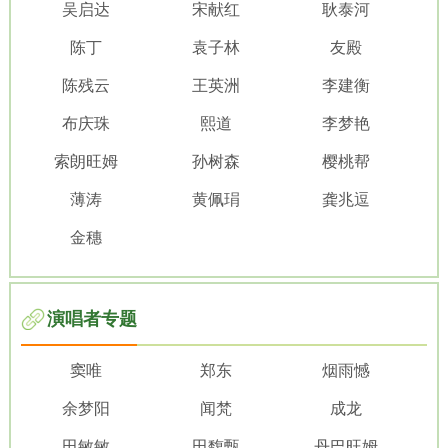
吴启达
宋献红
耿泰河
陈丁
袁子林
友殿
陈残云
王英洲
李建衡
布庆珠
熙道
李梦艳
索朗旺姆
孙树森
樱桃帮
薄涛
黄佩琄
龚兆逗
金穗
演唱者专题
窦唯
郑东
烟雨憾
余梦阳
闻梵
成龙
田敏敏
​田馥甄
丹巴旺姆