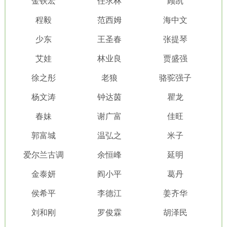
金铁宏
任求林
顾凯
程毅
范西姆
海中文
少东
王圣春
张提琴
艾娃
林业良
贾盛强
徐之彤
老狼
骆驼强子
杨文涛
钟达茵
瞿龙
春妹
谢广富
佳旺
郭富城
温弘之
米子
爱尔兰古调
余恒峰
延明
金泰妍
阎小平
葛丹
侯希平
李德江
姜齐华
刘和刚
罗俊霖
胡泽民