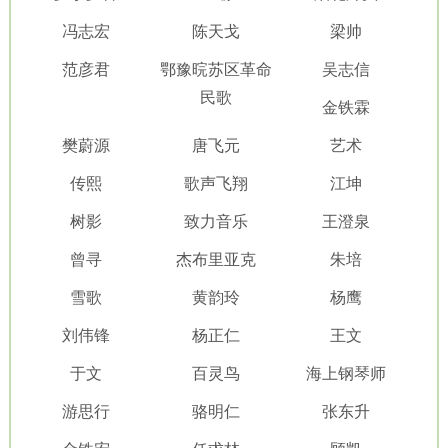
冯志宏
陈天戈
梁帅
范彦君
鄂豫晥苏区革命
吴志信
民歌
金铁霖
樊蔚源
唐飞元
艺术
传熙
歌声飞翔
江坤
树影
致力音乐
王澄泉
曾寻
杰布里亚克
朱培
雪歌
黄韵玲
杨鹰
刘伟锋
杨正仁
王文
于文
百灵鸟
海上钢琴师
游思行
骆明仁
张东升