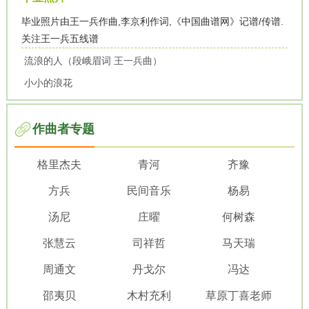
毕业照片由王一兵作曲,李京利作词,《中国曲谱网》记谱/传谱.
关注王一兵五线谱
流浪的人（段峨眉词 王一兵曲）
小小的浪花
作曲者专题
格里杰夫
青河
齐豫
方兵
民间音乐
杨易
汤尼
庄曜
何树森
张慧云
司祥哲
马天瑞
周通文
丹戈尔
冯达
邵夷贝
木村充利
草原丁喜老师