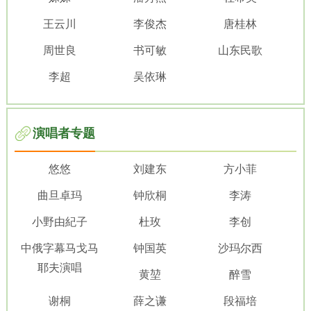
王云川
李俊杰
唐桂林
周世良
书可敏
山东民歌
李超
吴依琳
演唱者专题
悠悠
刘建东
方小菲
曲旦卓玛
钟欣桐
李涛
小野由紀子
杜玫
李创
中俄字幕马戈马
钟国英
沙玛尔西
耶夫演唱
黄堃
醉雪
谢桐
薛之谦
段福培