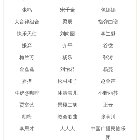
张鸣
宋千金
包娜娜
大音律组合
梁辰
指弹曲谱
快乐天使
刘向圆
李兰魁
嫌弃
介平
谷微
梅兰芳
杨乐
张涛
金磊鑫
刘怡君
杨蔓
嘉措
松村和子
赵金声
牛奶@咖啡
冰清雪儿
小野丽莎
贾富营
景楼二胡
正云
胡梅
教会歌曲
张萌川
李思才
人人人
中国广播民族乐
团