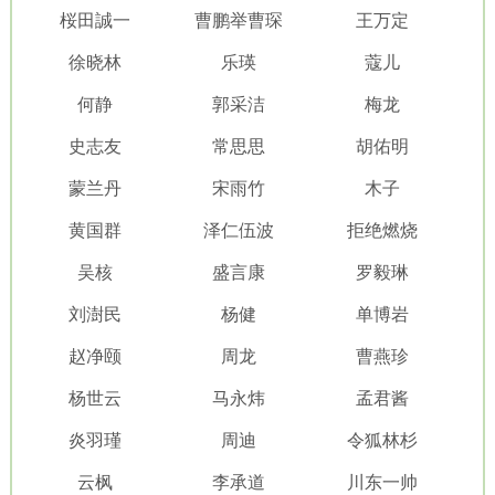
桜田誠一
曹鹏举曹琛
王万定
徐晓林
乐瑛
蔻儿
何静
郭采洁
梅龙
史志友
常思思
胡佑明
蒙兰丹
宋雨竹
木子
黄国群
泽仁伍波
拒绝燃烧
吴核
盛言康
罗毅琳
刘澍民
杨健
单博岩
赵净颐
周龙
曹燕珍
杨世云
马永炜
孟君酱
炎羽瑾
周迪
令狐林杉
云枫
李承道
川东一帅