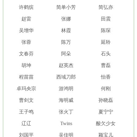
许鹤缤
简单小芳
简弘亦
赵雷
张娜
田震
吴增华
林霞
陈琛
张蓉
陈万
延聆
文春芬
阿朵
石头
胡坤
赵英杰
曹磊
程苗苗
西域刀郎
怡香
卓玛央宗
游鸿明
何刚
曹剑文
海明威
孙晓磊
王子鸣
张火丁
夏宁宁
辽辽
Twins
酸欠少女
刘国平
吴佳明
颖宝儿