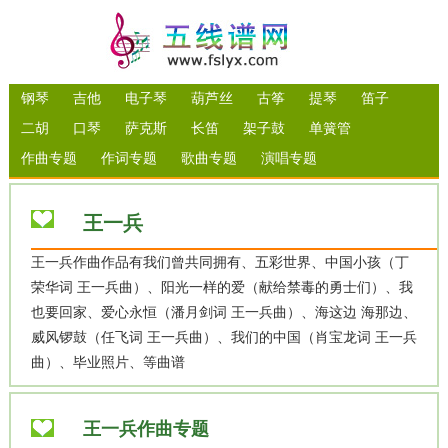
钢琴
吉他
电子琴
葫芦丝
古筝
提琴
笛子
二胡
口琴
萨克斯
长笛
架子鼓
单簧管
作曲专题
作词专题
歌曲专题
演唱专题
王一兵
王一兵作曲作品有我们曾共同拥有、五彩世界、中国小孩（丁
荣华词 王一兵曲）、阳光一样的爱（献给禁毒的勇士们）、我
也要回家、爱心永恒（潘月剑词 王一兵曲）、海这边 海那边、
威风锣鼓（任飞词 王一兵曲）、我们的中国（肖宝龙词 王一兵
曲）、毕业照片、等曲谱
王一兵作曲专题