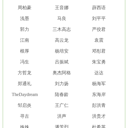
周柏豪
王音娜
薜西语
浅墨
马良
刘平平
郭力
三木高志
严佼君
江南
高云龙
袁震
根厚
杨培安
邓彤君
冯生
吕振斌
朱宝勇
方哲龙
奥杰阿格
达达
郑通礼
刘力扬
杨海军
TheDaydream
陆春龄
东海岸
邹启炎
王广仁
彭洪青
寻古
洪声
洪贵才
姝姝
潘芳烈
杜希英