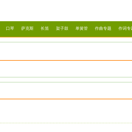
口琴
萨克斯
长笛
架子鼓
单簧管
作曲专题
作词专