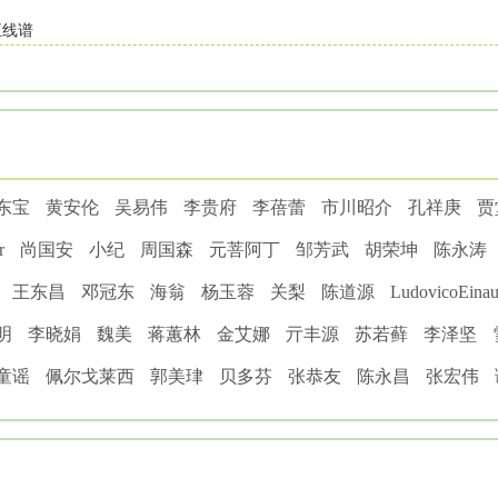
五线谱
东宝
黄安伦
吴易伟
李贵府
李蓓蕾
市川昭介
孔祥庚
贾
r
尚国安
小纪
周国森
元菩阿丁
邹芳武
胡荣坤
陈永涛
王东昌
邓冠东
海翁
杨玉蓉
关梨
陈道源
LudovicoEinau
明
李晓娟
魏美
蒋蕙林
金艾娜
亓丰源
苏若藓
李泽坚
童谣
佩尔戈莱西
郭美珒
贝多芬
张恭友
陈永昌
张宏伟