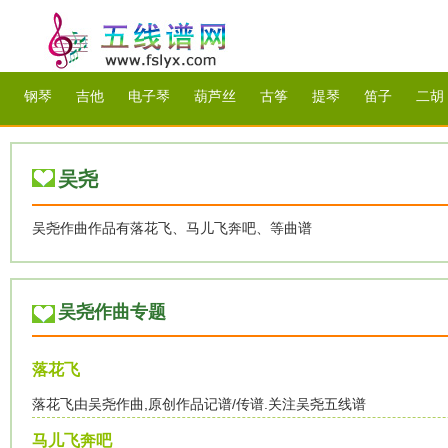
钢琴
吉他
电子琴
葫芦丝
古筝
提琴
笛子
二胡
吴尧
吴尧作曲作品有落花飞、马儿飞奔吧、等曲谱
吴尧作曲专题
落花飞
落花飞由吴尧作曲,原创作品记谱/传谱.关注吴尧五线谱
马儿飞奔吧