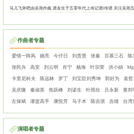
马儿飞奔吧由吴尧作曲,谱友生于五零年代上传记谱/传谱.关注吴尧
作曲者专题
爱情一阵风
姚亮
今仔日
刘贵贤
张秦
百慕三石
陈
张民兴
高安
刘云明
肖宁
杨海
叶宗荣
洪小娟
Mg
卡里尼科夫
陈远林
罗丁
刘宝臣刘秀坤
郭好为
袁哲
吴庆隆
秦淑英
焦跃峰
刘诺生
叶雨欣
吕永新
黄邦
左保斌
灌篮高手
康悦芳
马子木
陈吉浙
吉雄
台湾
演唱者专题