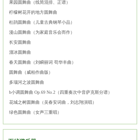
果园圆舞曲（线简混排、正谱）
柠檬树花开的地方圆舞曲
杜鹃圆舞曲（儿童古典钢琴小品）
漫山圆舞曲（为家庭音乐会而作）
长安圆舞曲
溜冰圆舞曲
春天圆舞曲（刘瞬丽词 苟华丰曲）
圆舞曲（威柏作曲版）
多瑙河之波圆舞曲
b小调圆舞曲 Op.69 No.2（四重奏次中音萨克斯分谱）
花城之树圆舞曲（吴春安词曲，刘志翔演唱）
绿色圆舞曲（女声三重唱）