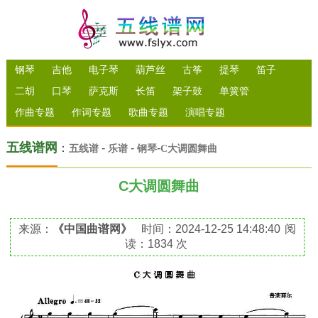
钢琴
吉他
电子琴
葫芦丝
古筝
提琴
笛子
二胡
口琴
萨克斯
长笛
架子鼓
单簧管
作曲专题
作词专题
歌曲专题
演唱专题
五线谱网
：
-
-
-
五线谱
乐谱
钢琴
C大调圆舞曲
C大调圆舞曲
来源：
《中国曲谱网》
时间：2024-12-25 14:48:40
阅
读：1834 次