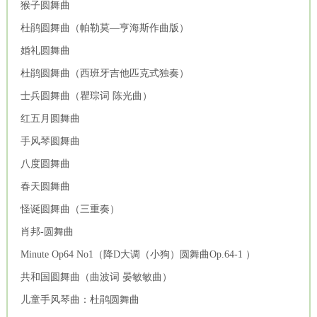
猴子圆舞曲
杜鹃圆舞曲（帕勒莫―亨海斯作曲版）
婚礼圆舞曲
杜鹃圆舞曲（西班牙吉他匹克式独奏）
士兵圆舞曲（瞿琮词 陈光曲）
红五月圆舞曲
手风琴圆舞曲
八度圆舞曲
春天圆舞曲
怪诞圆舞曲（三重奏）
肖邦-圆舞曲
Minute Op64 No1（降D大调（小狗）圆舞曲Op.64-1 ）
共和国圆舞曲（曲波词 晏敏敏曲）
儿童手风琴曲：杜鹃圆舞曲