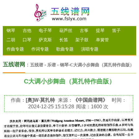
钢琴
吉他
电子琴
葫芦丝
古筝
提琴
笛子
二胡
口琴
萨克斯
长笛
架子鼓
单簧管
作曲专题
作词专题
歌曲专题
演唱专题
五线谱网
：
-
-
-
五线谱
乐谱
钢琴
C大调小步舞曲（莫扎特作曲版）
C大调小步舞曲（莫扎特作曲版）
作曲：
[奥]W·莫扎特
来源：
《中国曲谱网》
时间：
2024-12-25 15:15:28
阅读：1600 次