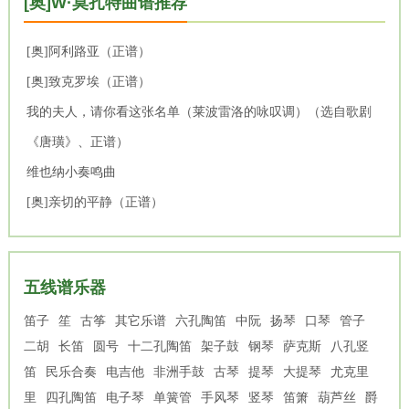
[奥]W·莫扎特曲谱推荐
[奥]阿利路亚（正谱）
[奥]致克罗埃（正谱）
我的夫人，请你看这张名单（莱波雷洛的咏叹调）（选自歌剧
《唐璜》、正谱）
维也纳小奏鸣曲
[奥]亲切的平静（正谱）
五线谱乐器
笛子
笙
古筝
其它乐谱
六孔陶笛
中阮
扬琴
口琴
管子
二胡
长笛
圆号
十二孔陶笛
架子鼓
钢琴
萨克斯
八孔竖
笛
民乐合奏
电吉他
非洲手鼓
古琴
提琴
大提琴
尤克里
里
四孔陶笛
电子琴
单簧管
手风琴
竖琴
笛箫
葫芦丝
爵