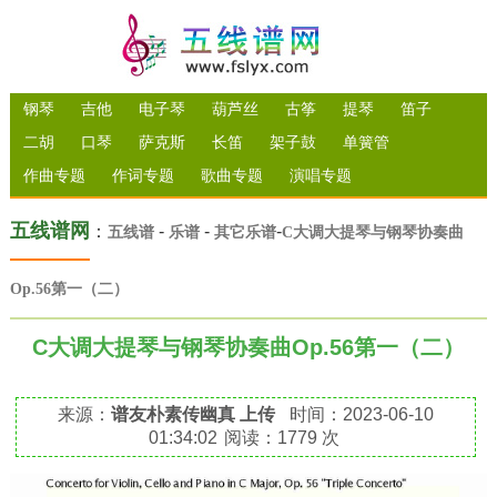
钢琴
吉他
电子琴
葫芦丝
古筝
提琴
笛子
二胡
口琴
萨克斯
长笛
架子鼓
单簧管
作曲专题
作词专题
歌曲专题
演唱专题
五线谱网
：
-
-
-
五线谱
乐谱
其它乐谱
C大调大提琴与钢琴协奏曲
Op.56第一（二）
C大调大提琴与钢琴协奏曲Op.56第一（二）
来源：
谱友朴素传幽真 上传
时间：2023-06-10
01:34:02
阅读：1779 次