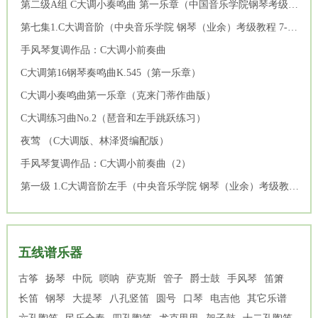
第二级A组 C大调小奏鸣曲 第一乐章（中国音乐学院钢琴考级作品1~6级）
第七集1.C大调音阶（中央音乐学院 钢琴（业余）考级教程 7-9级）
手风琴复调作品：C大调小前奏曲
C大调第16钢琴奏鸣曲K.545（第一乐章）
C大调小奏鸣曲第一乐章（克来门蒂作曲版）
C大调练习曲No.2（琶音和左手跳跃练习）
夜莺 （C大调版、林泽贤编配版）
手风琴复调作品：C大调小前奏曲（2）
第一级 1.C大调音阶左手（中央音乐学院 钢琴（业余）考级教程 1-3级）
五线谱乐器
古筝
扬琴
中阮
唢呐
萨克斯
管子
爵士鼓
手风琴
笛箫
长笛
钢琴
大提琴
八孔竖笛
圆号
口琴
电吉他
其它乐谱