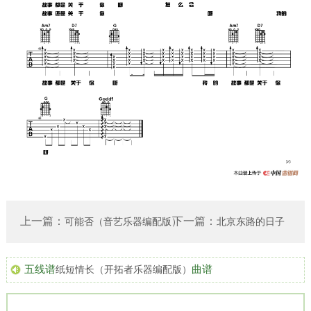
上一篇：
下一篇：
可能否（音艺乐器编配版）
北京东路的日子
五线谱
曲谱
纸短情长（开拓者乐器编配版）