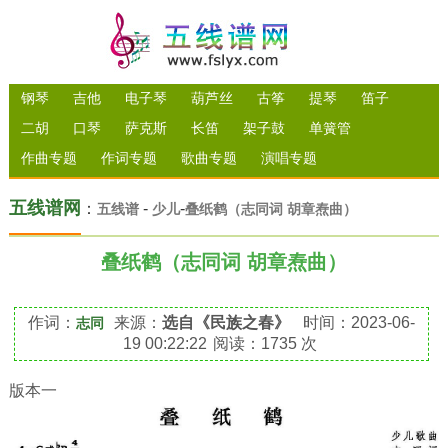
钢琴
吉他
电子琴
葫芦丝
古筝
提琴
笛子
二胡
口琴
萨克斯
长笛
架子鼓
单簧管
作曲专题
作词专题
歌曲专题
演唱专题
五线谱网
：
-
-
五线谱
少儿
叠纸鹤（志同词 胡章焘曲）
叠纸鹤（志同词 胡章焘曲）
作词：
来源：
选自《民族之春》
时间：2023-06-
志同
19 00:22:22
阅读：1735 次
版本一