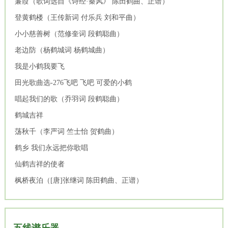
蒹葭（歌词选自《诗经·秦风》 陈田鹤曲、正谱）
登黄鹤楼（王传新词 付乐兵 刘和平曲）
小小慈善树（范修奎词 段鹤聪曲）
老边防（杨鹤城词 杨鹤城曲）
我是小鹤我要飞
田光歌曲选-276飞吧 飞吧 可爱的小鹤
唱起我们的歌（乔羽词 段鹤聪曲）
鹤城吉祥
荡秋千（李严词 竺士怡 贺鹤曲）
鹤乡 我们永远把你歌唱
仙鹤吉祥的使者
枫桥夜泊（[唐]张继词 陈田鹤曲、正谱）