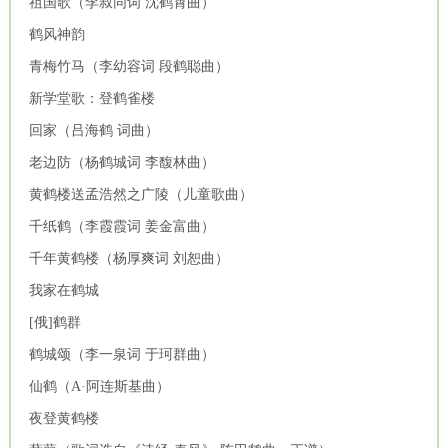
祖国歌（李叔同词 沈鹤霄曲）
鹤风神韵
青梅竹马（李幼容词 段鹤聪曲）
新学堂歌：登鹤雀楼
回家（吕海鹤 词曲）
老边防（杨鹤城词 李馥林曲）
黄鹤楼送孟浩然之广陵（儿童歌曲）
千纸鹤（李霞霞词 姜金富曲）
千年黄鹤楼（杨厚爽词 刘恕曲）
我家在鹤城
[俄]鹤群
鹤城颂（李一泉词 于珂群曲）
仙鹤（A·阿连斯基曲）
夜登黄鹤楼