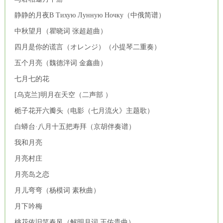
静静的月夜В Тихую Лунную Ночку（中俄简谱）
中秋望月（瞿晓词 张超超曲）
四月是你的谎言（オレンジ）（小提琴二重奏）
五个月亮（魏德泮词 金鑫曲）
七月七的花
[乌克兰]明月在天空（二声部 ）
栀子花开六瓣头（电影（七月流火》主题歌）
白蟒台·八月十五把寿拜（京胡伴奏谱）
我和月亮
月亮村庄
月亮岛之恋
月儿弯弯（杨模词 素秋曲）
月下吟梅
桃花依旧笑春风（解明月词 王佑贵曲）