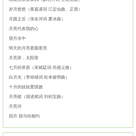
岁月悠悠（黄嘉谟词 江定仙曲、正谱）
月圆之后（张名河词 萧冰曲）
月亮代表我的心
望月水中
明天的月亮更圆更亮
月亮茶，太阳茶
七月的草原（宋斌廷词 尚德义曲）
白月光（李焯雄词 松本俊明曲）
十月的娃娃爱国旗
月亮锁（胡述斌词 刘剑宝曲）
月亮河
四月 我与你相约