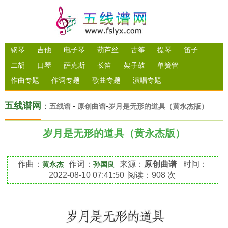
钢琴
吉他
电子琴
葫芦丝
古筝
提琴
笛子
二胡
口琴
萨克斯
长笛
架子鼓
单簧管
作曲专题
作词专题
歌曲专题
演唱专题
五线谱网
：
-
-
五线谱
原创曲谱
岁月是无形的道具（黄永杰版）
岁月是无形的道具（黄永杰版）
作曲：
作词：
来源：
原创曲谱
时间：
黄永杰
孙国良
2022-08-10 07:41:50
阅读：908 次