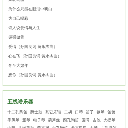
为什么只能在眼泪中明白
为自己喝彩
诗人说爱情与人生
倔强傲骨
爱情（孙国良词 黄永杰曲）
心在飞（孙国良词 黄永杰曲）
冬至大如年
想你（孙国良词 黄永杰曲）
五线谱乐器
十二孔陶笛
爵士鼓
其它乐谱
二胡
口琴
笛子
钢琴
笛箫
手风琴
竖琴
电子琴
葫芦丝
四孔陶笛
圆号
吉他
大提琴