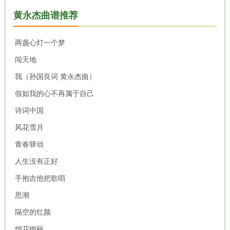
黄永杰曲谱推荐
两盏心灯一个梦
闯天地
我（孙国良词 黄永杰曲）
假如我的心不再属于自己
诗词中国
风花雪月
青春驿动
人生没有正好
手抱吉他把歌唱
思潮
隔空的红颜
烟花绚丽